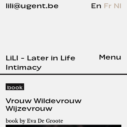
lili@ugent.be
En
Fr
Nl
Menu
LiLI - Later in Life
Intimacy
book
Vrouw Wildevrouw
Wijzevrouw
book by Eva De Groote