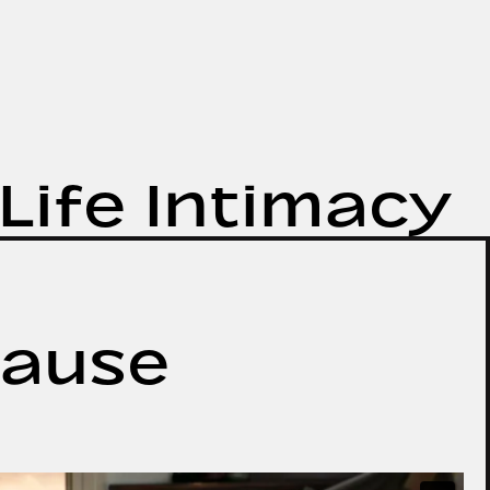
n Life Intimacy
ause