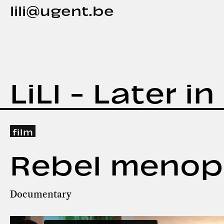
lili@ugent.be
LiLI - Later i
film
Rebel menop
Documentary