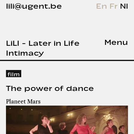
lili@ugent.be
En
Fr
Nl
Menu
LiLI - Later in Life
Intimacy
film
The power of dance
Planeet Mars